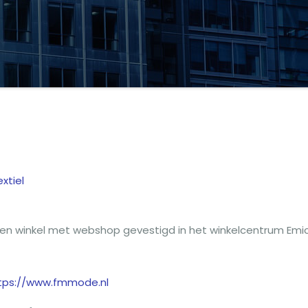
xtiel
g
een winkel met webshop gevestigd in het winkelcentrum Emic
tps://www.fmmode.nl