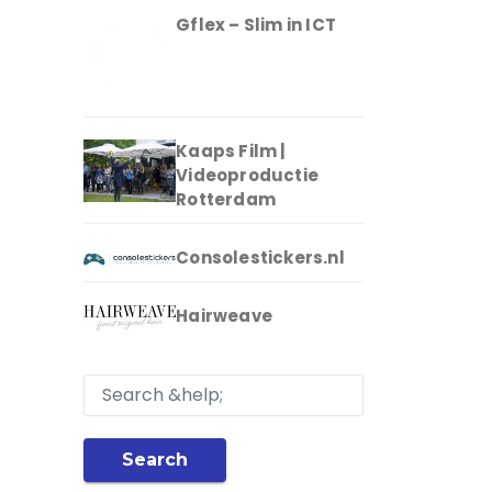
Gflex – Slim in ICT
Kaaps Film |
Videoproductie
Rotterdam
Consolestickers.nl
Hairweave
Search