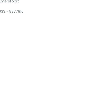
Amersfoort
033 - 8877810