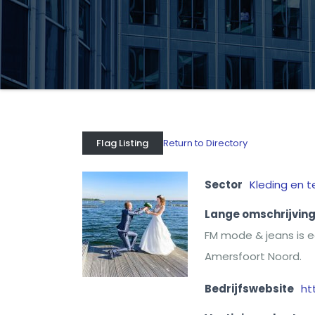
Return to Directory
Flag Listing
Sector
Kleding en te
Lange omschrijvin
FM mode & jeans is 
Amersfoort Noord.
Bedrijfswebsite
ht