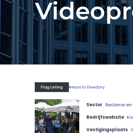
Videopr
Return to Directory
Flag Listing
Sector
Reclame en
Bedrijfswebsite
Ka
Vestigingsplaats