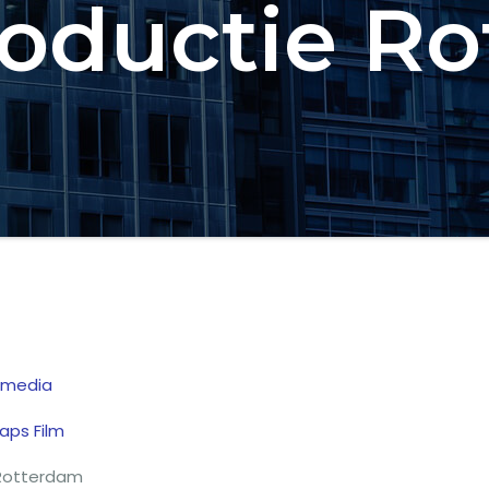
oductie R
 media
aps Film
Rotterdam