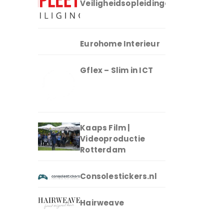
Veiligheidsopleidingen
Eurohome Interieur
Gflex – Slim in ICT
Kaaps Film |
Videoproductie
Rotterdam
Consolestickers.nl
Hairweave