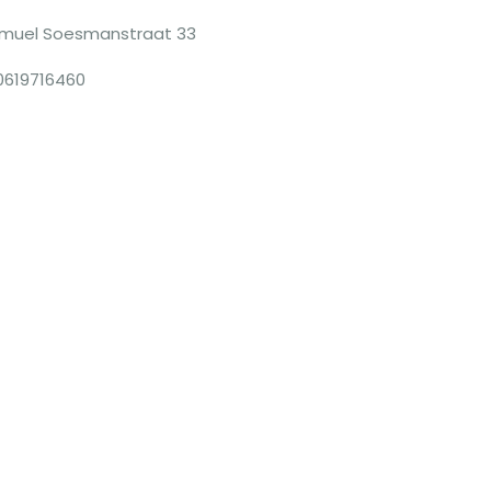
muel Soesmanstraat 33
0619716460