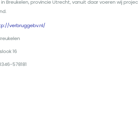
in Breukelen, provincie Utrecht, vanuit daar voeren wij proje
nd.
tp://verbruggebv.nl/
Breukelen
slook 16
0346-578181