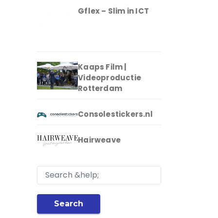
Gflex – Slim in ICT
Kaaps Film |
Videoproductie
Rotterdam
Consolestickers.nl
Hairweave
Search