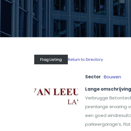
Return to Directory
Flag Listing
Sector
Bouwen
Lange omschrijvin
Verbrugge Betontechn
jarenlange ervaring 
een goed eindresult
parkeergarage’s, flats