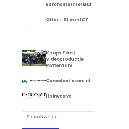
Eurohome Interieur
Gflex – Slim in ICT
Kaaps Film |
Videoproductie
Rotterdam
Consolestickers.nl
Hairweave