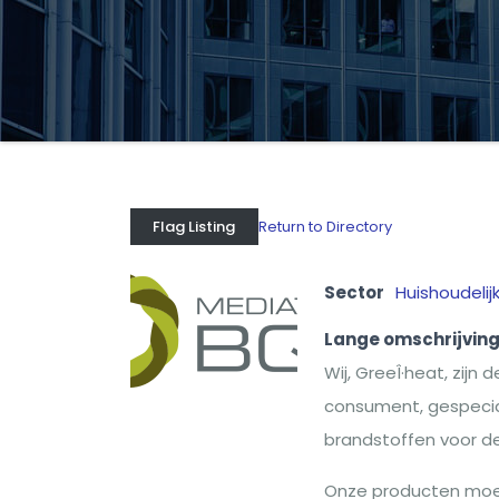
Return to Directory
Flag Listing
Sector
Huishoudelij
Lange omschrijvin
Wij, GreeÎ·heat, zijn
consument, gespecial
brandstoffen voor de
Onze producten moet