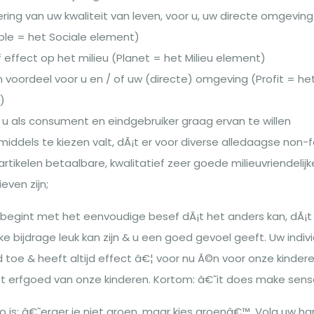
ing van uw kwaliteit van leven, voor u, uw directe omgevin
le = het Sociale element)
 effect op het milieu (Planet = het Milieu element)
oordeel voor u en / of uw (directe) omgeving (Profit = he
)
e u als consument en eindgebruiker graag ervan te willen
nmiddels te kiezen valt, dÃ¡t er voor diverse alledaagse non-
artikelen betaalbare, kwalitatief zeer goede milieuvriendelijke
even zijn;
begint met het eenvoudige besef dÃ¡t het anders kan, dÃ¡t
lke bijdrage leuk kan zijn & u een goed gevoel geeft. Uw indiv
jd toe & heeft altijd effect â€¦ voor nu Ã©n voor onze kinder
et erfgoed van onze kinderen. Kortom: â€˜it does make sen
 is: â€˜erger je niet groen, maar kies groenâ€™. Volg uw har