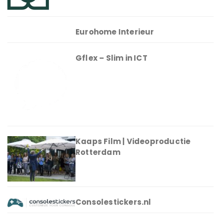
Eurohome Interieur
Gflex – Slim in ICT
Kaaps Film | Videoproductie
Rotterdam
Consolestickers.nl