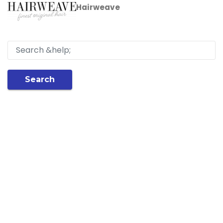
Hairweave
Search