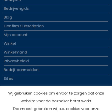
Bedrijvengids
Blog
Confirm Subscription
Mijn account
Winkel
Winkelmand
Privacybeleid
Bedrijf aanmelden
Sites
Wij gebruiken cookies om ervoor te zorgen dat onze
website voor de bezoeker beter werkt.
Daarnaast gebruiken wij o.a. cookies voor onze
© 2026 Handelplaza.nl | Theme by
Theme Ansar