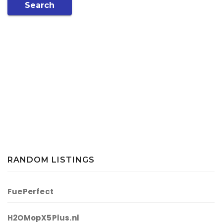
Search
RANDOM LISTINGS
FuePerfect
H2OMopX5Plus.nl