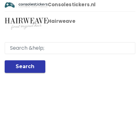
Consolestickers.nl
Hairweave
Search