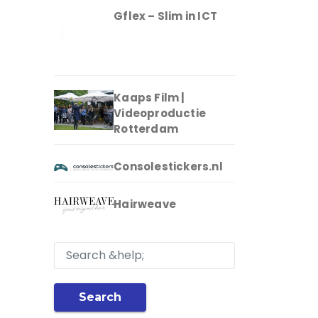
Gflex – Slim in ICT
Kaaps Film |
Videoproductie
Rotterdam
Consolestickers.nl
Hairweave
Search