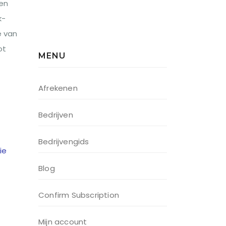
ten
k-
e van
ot
MENU
Afrekenen
Bedrijven
Bedrijvengids
ie
Blog
Confirm Subscription
Mijn account