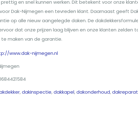
prettig en snel kunnen werken. Dit betekent voor onze klan
 voor Dak-Nijmegen een tevreden klant. Daarnaast geeft Da
antie op alle nieuw aangelegde daken. De dakdekkersformul
rvoor dat onze prijzen laag blijven en onze klanten zelden t
 te maken van de garantie.
tp://www.dak-nijmegen.nl
Nijmegen
0684421584
akdekker
,
dakinspectie
,
dakkapel
,
dakonderhoud
,
dakreparat