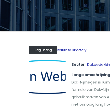
Return to Directory
Flag Listing
Sector
Dakbedekki
Lange omschrijvin
Dak-Nijmegen is ruim
formule van Dak-Nijm
gebruik maken van A
niet onnodig lang ho