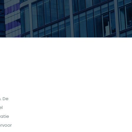
. De
el
atie
ervoor