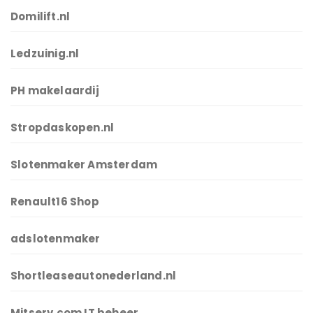
Domilift.nl
Ledzuinig.nl
PH makelaardij
Stropdaskopen.nl
Slotenmaker Amsterdam
Renault16 Shop
adslotenmaker
Shortleaseautonederland.nl
Mitserv.com IT beheer