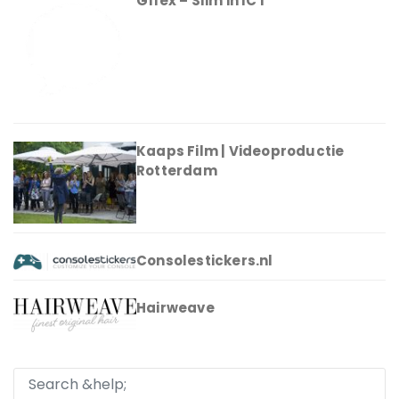
Gflex – Slim in ICT
Kaaps Film | Videoproductie
Rotterdam
Consolestickers.nl
Hairweave