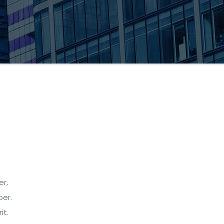
er,
oer.
it.