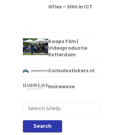
Gflex – Slim in ICT
Kaaps Film |
Videoproductie
Rotterdam
Consolestickers.nl
Hairweave
Search