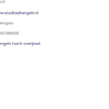
.nl
w.stadtaxihengelo.nl
Hengelo
0611388839
engelo taxi in overijssel