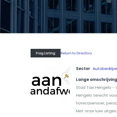
Return to Directory
Flag Listing
Sector
Autobedrijv
Lange omschrijvin
Stad Taxi Hengelo - V
Hengelo terecht voor 
horecavervoer, perso
Met onze luxe uitger