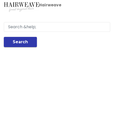
Hairweave
Search