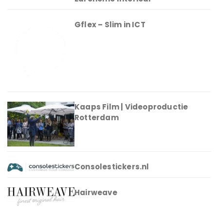
Gflex – Slim in ICT
Kaaps Film | Videoproductie
Rotterdam
Consolestickers.nl
Hairweave