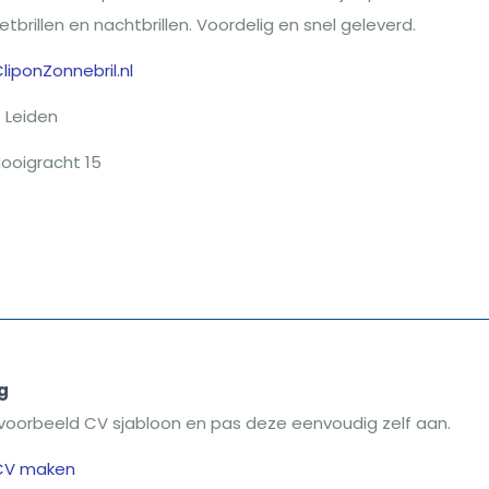
rzetbrillen en nachtbrillen. Voordelig en snel geleverd.
liponZonnebril.nl
Leiden
ooigracht 15
g
voorbeeld CV sjabloon en pas deze eenvoudig zelf aan.
CV maken