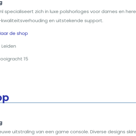
g
 specialiseert zich in luxe polshorloges voor dames en here
js-kwaliteitsverhouding en uitstekende support.
Naar de shop
Leiden
ooigracht 15
op
g
euwe uitstraling van een game console. Diverse designs skin