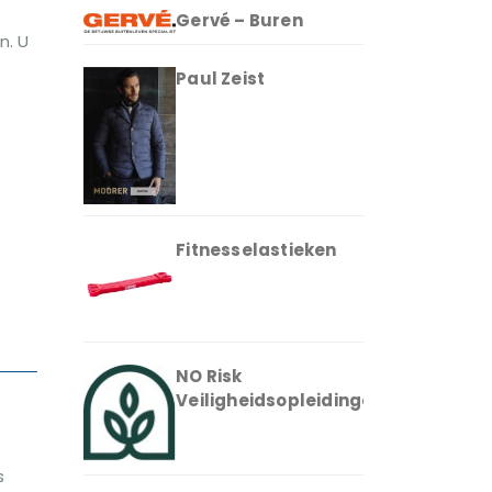
Gervé – Buren
n. U
Paul Zeist
Fitnesselastieken
NO Risk
Veiligheidsopleidingen
s