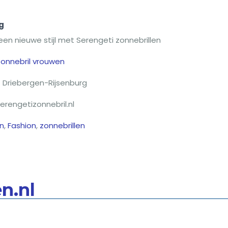
g
en nieuwe stijl met Serengeti zonnebrillen
onnebril vrouwen
Driebergen-Rijsenburg
erengetizonnebril.nl
en
,
Fashion
,
zonnebrillen
n.nl