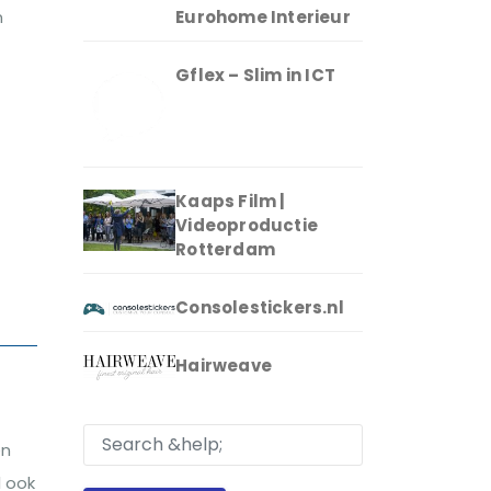
n
Eurohome Interieur
Gflex – Slim in ICT
Kaaps Film |
Videoproductie
Rotterdam
Consolestickers.nl
Hairweave
en
l ook