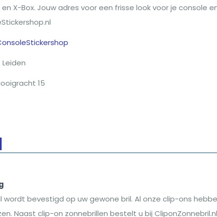
 en X-Box. Jouw adres voor een frisse look voor je console e
eStickershop.nl
ConsoleStickershop
Leiden
ooigracht 15
l
g
il wordt bevestigd op uw gewone bril. Al onze clip-ons hebb
en. Naast clip-on zonnebrillen bestelt u bij CliponZonnebril.n