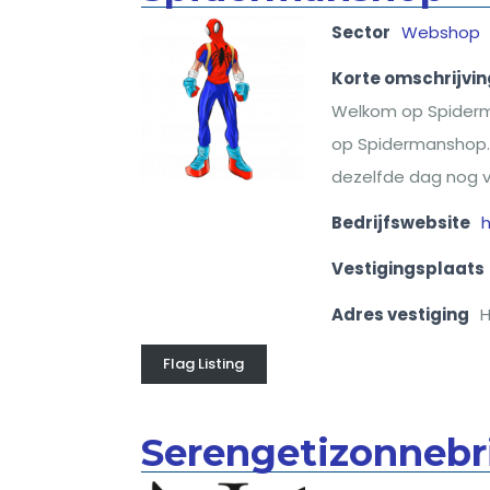
Sector
Webshop
Korte omschrijvin
Welkom op Spiderman
op Spidermanshop. A
dezelfde dag nog ve
Bedrijfswebsite
Vestigingsplaats
Adres vestiging
H
Flag Listing
Serengetizonnebri