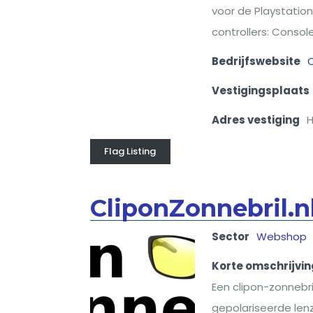
voor de Playstation
controllers: Consol
Bedrijfswebsite
Vestigingsplaats
Adres vestiging
H
Flag Listing
CliponZonnebril.n
Sector
Webshop
Korte omschrijvin
Een clipon-zonnebr
gepolariseerde lenz