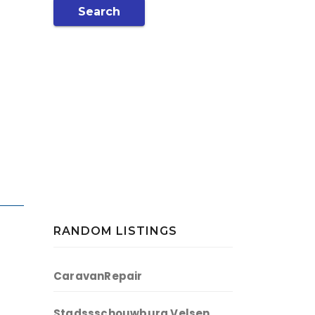
Search
RANDOM LISTINGS
CaravanRepair
Stadssschouwburg Velsen