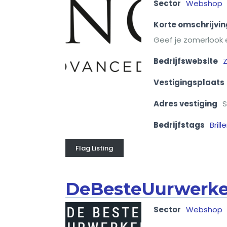
Sector
Webshop
Korte omschrijvin
Geef je zomerlook e
Bedrijfswebsite
Z
Vestigingsplaats
Adres vestiging
S
Bedrijfstags
Brill
Flag Listing
DeBesteUurwerke
Sector
Webshop