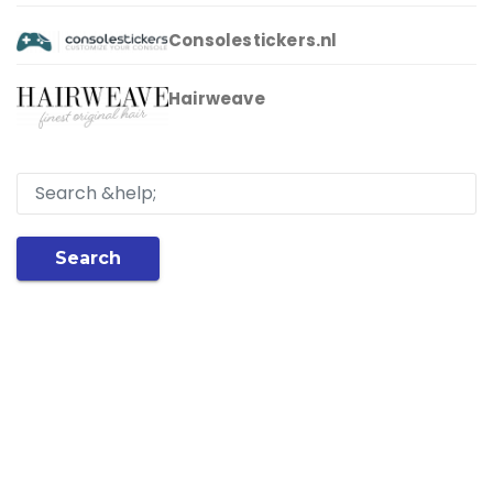
Consolestickers.nl
Hairweave
Search