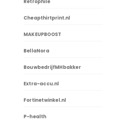
Retrophile
Cheapthirtprint.nl
MAKEUPBOOST
BellaNora
BouwbedrijfMHbakker
Extra-accu.nl
Fortinetwinkel.nl
P-health