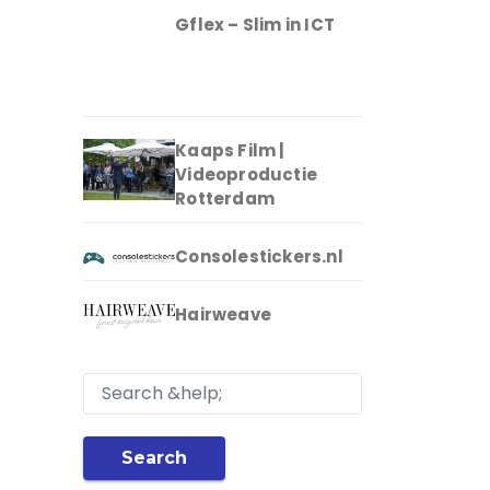
Gflex – Slim in ICT
Kaaps Film |
Videoproductie
Rotterdam
Consolestickers.nl
Hairweave
Search