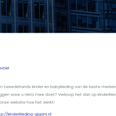
xtiel
g
en tweedehands kinder en babykleding van de beste merken
liggen waar u niets mee doet? Verkoop het dan op kinderkle
op onze website hoe het werkt!
tp://kinderkleding-gigant.nl