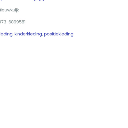
Nieuwkuijk
073-6899581
leding
,
kinderkleding
,
positiekleding