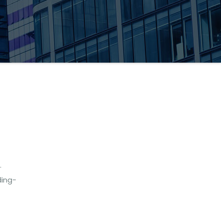
.
ding-