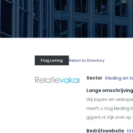
Return to Directory
Flag Listing
Sector
Kleding en te
Lange omschrijvin
Wij kopen en verkop
Heeft u nog kleding 
gigant.nl. Kijk snel 
Bedrijfswebsite
ht