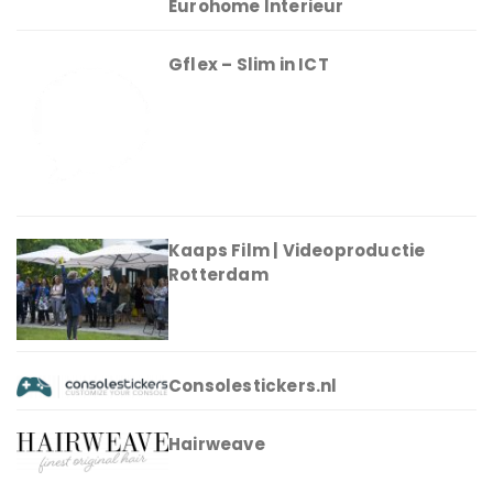
Eurohome Interieur
Gflex – Slim in ICT
Kaaps Film | Videoproductie
Rotterdam
Consolestickers.nl
Hairweave