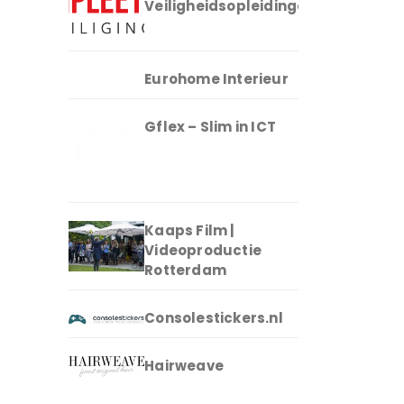
Veiligheidsopleidingen
Eurohome Interieur
Gflex – Slim in ICT
Kaaps Film |
Videoproductie
Rotterdam
Consolestickers.nl
Hairweave