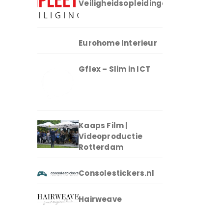
Veiligheidsopleidingen
Eurohome Interieur
Gflex – Slim in ICT
Kaaps Film |
Videoproductie
Rotterdam
Consolestickers.nl
Hairweave