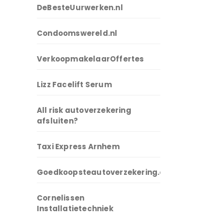
DeBesteUurwerken.nl
Condoomswereld.nl
VerkoopmakelaarOffertes
Lizz Facelift Serum
All risk autoverzekering
afsluiten?
Taxi Express Arnhem
Goedkoopsteautoverzekering.com
Cornelissen
Installatietechniek