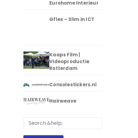
Eurohome Interieur
Gflex – Slim in ICT
Kaaps Film |
Videoproductie
Rotterdam
Consolestickers.nl
Hairweave