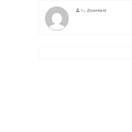
by
Zoomla.nl