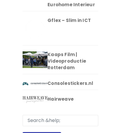
Eurohome Interieur
Gflex – Slim in ICT
Kaaps Film |
Videoproductie
Rotterdam
Consolestickers.nl
Hairweave