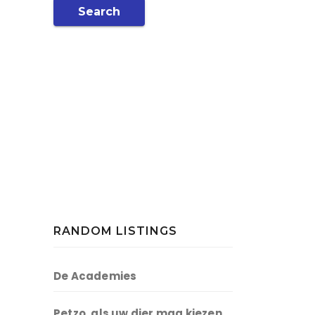
Search
RANDOM LISTINGS
De Academies
Petzo, als uw dier mag kiezen