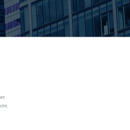
met
cht.