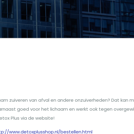
g
ichaam zuiveren van afval en andere onzuiverheden? Dat kan 
aarnaast goed voor het lichaam en werkt ook tegen overgewi
etox Plus via de website!
tp://www.detoxplusshop.nl/bestellen.html