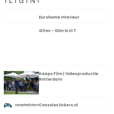
Eurohome Interieur
Gflex – Slim in ICT
Kaaps Film | Videoproductie
Rotterdam
Consolestickers.nl