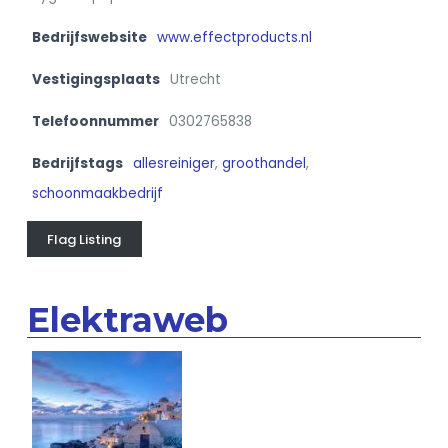
Bedrijfswebsite
www.effectproducts.nl
Vestigingsplaats
Utrecht
Telefoonnummer
0302765838
Bedrijfstags
allesreiniger
,
groothandel
,
schoonmaakbedrijf
Flag Listing
Elektraweb