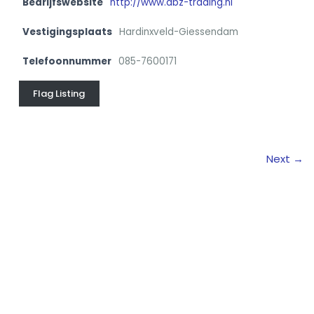
Bedrijfswebsite
http://www.abz-trading.nl
Vestigingsplaats
Hardinxveld-Giessendam
Telefoonnummer
085-7600171
Flag Listing
Next →