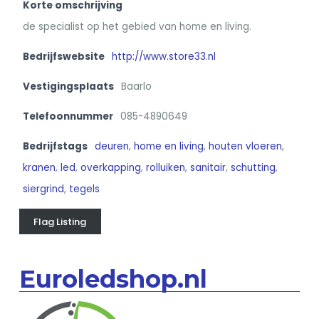
Korte omschrijving
de specialist op het gebied van home en living.
Bedrijfswebsite
http://www.store33.nl
Vestigingsplaats
Baarlo
Telefoonnummer
085-4890649
Bedrijfstags
deuren
,
home en living
,
houten vloeren
,
kranen
,
led
,
overkapping
,
rolluiken
,
sanitair
,
schutting
,
siergrind
,
tegels
Flag Listing
Euroledshop.nl