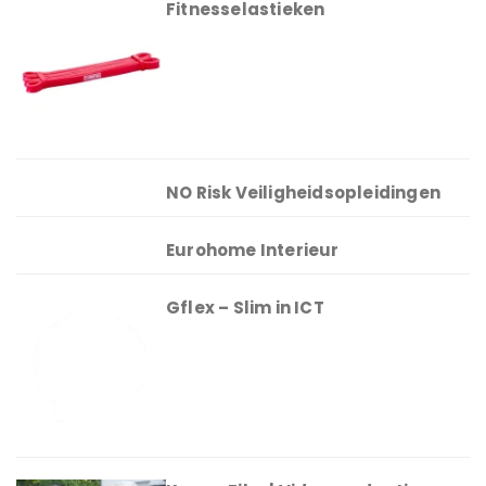
Fitnesselastieken
NO Risk Veiligheidsopleidingen
Eurohome Interieur
Gflex – Slim in ICT