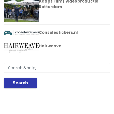
Kaaps Film | Videoproductie
Rotterdam
Consolestickers.nl
Hairweave
Search