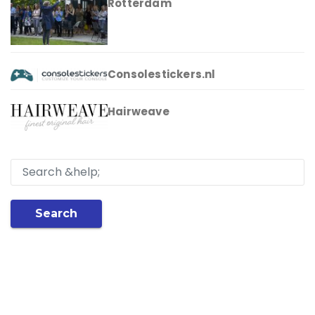
Rotterdam
Consolestickers.nl
Hairweave
Search