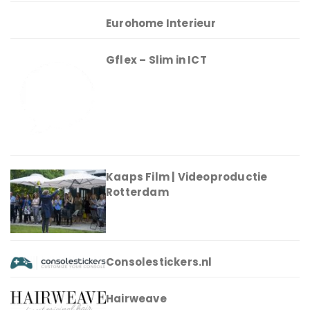
Eurohome Interieur
Gflex – Slim in ICT
Kaaps Film | Videoproductie
Rotterdam
Consolestickers.nl
Hairweave