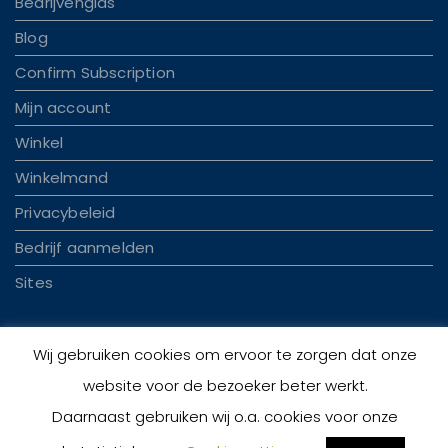
Bedrijvengids
Blog
Confirm Subscription
Mijn account
Winkel
Winkelmand
Privacybeleid
Bedrijf aanmelden
Sites
Wij gebruiken cookies om ervoor te zorgen dat onze
website voor de bezoeker beter werkt.
© 2026 Handelplaza.nl | Theme by
Theme Ansar
Daarnaast gebruiken wij o.a. cookies voor onze