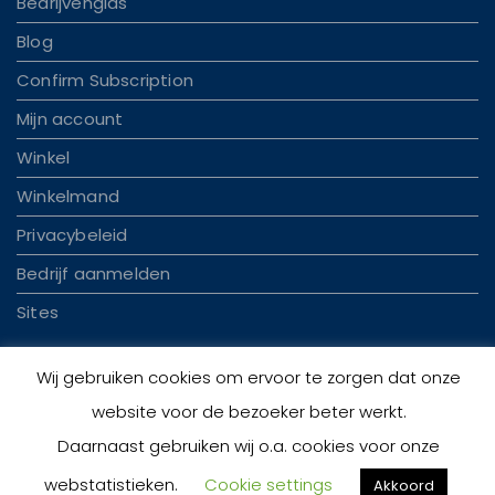
Bedrijvengids
Blog
Confirm Subscription
Mijn account
Winkel
Winkelmand
Privacybeleid
Bedrijf aanmelden
Sites
Wij gebruiken cookies om ervoor te zorgen dat onze
website voor de bezoeker beter werkt.
Daarnaast gebruiken wij o.a. cookies voor onze
© 2026 Handelplaza.nl | Theme by
Theme Ansar
webstatistieken.
Cookie settings
Akkoord