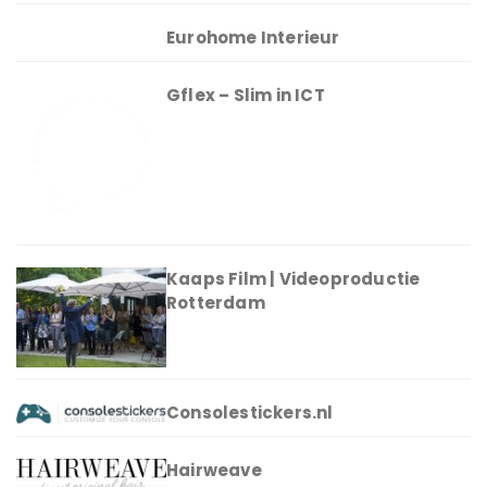
Eurohome Interieur
Gflex – Slim in ICT
Kaaps Film | Videoproductie
Rotterdam
Consolestickers.nl
Hairweave