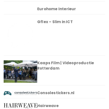
Eurohome Interieur
Gflex – Slim in ICT
Kaaps Film | Videoproductie
Rotterdam
Consolestickers.nl
Hairweave