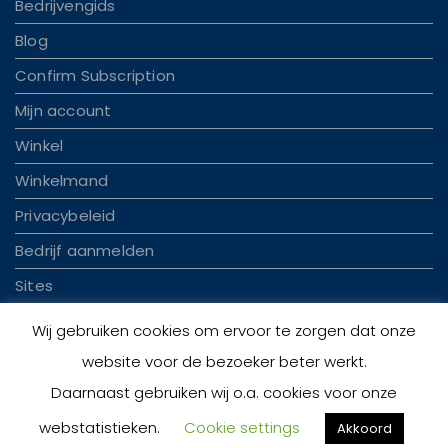
Bedrijvengids
Blog
Confirm Subscription
Mijn account
Winkel
Winkelmand
Privacybeleid
Bedrijf aanmelden
Sites
Wij gebruiken cookies om ervoor te zorgen dat onze
website voor de bezoeker beter werkt.
Daarnaast gebruiken wij o.a. cookies voor onze
© 2026 Handelplaza.nl | Theme by
Theme Ansar
webstatistieken.
Cookie settings
Akkoord