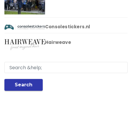
Consolestickers.nl
Hairweave
Search