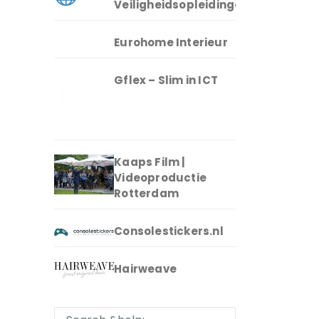
Veiligheidsopleidingen
Eurohome Interieur
Gflex – Slim in ICT
Kaaps Film |
Videoproductie
Rotterdam
Consolestickers.nl
Hairweave