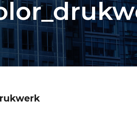
olor_drukw
drukwerk