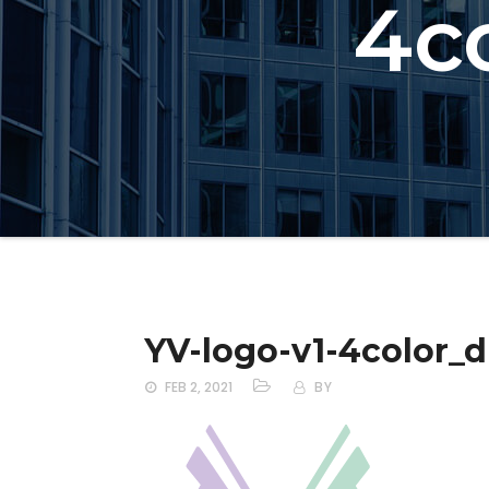
4c
YV-logo-v1-4color_
FEB 2, 2021
BY